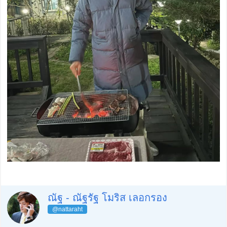
ณัฐ - ณัฐรัฐ โมริส เลอกรอง
@nattaraht