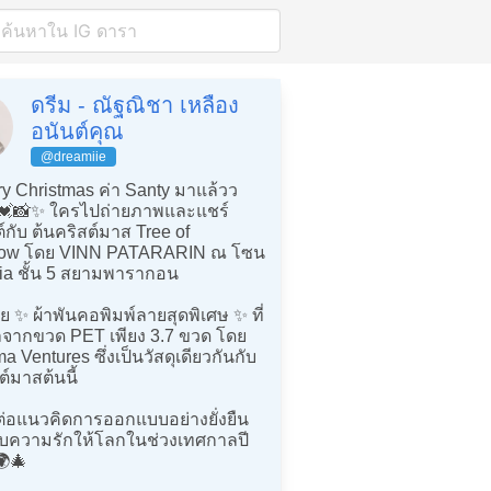
ดรีม - ณัฐณิชา เหลือง
อนันต์คุณ
@dreamiie
y Christmas ค่า Santy มาแล้วว
💓📸✨ ใครไปถ่ายภาพและแชร์
กับ ต้นคริสต์มาส Tree of
row โดย VINN PATARARIN ณ โซน
ia ชั้น 5 สยามพารากอน
ย ✨ ผ้าพันคอพิมพ์ลายสุดพิเศษ ✨ ที่
ิลจากขวด PET เพียง 3.7 ขวด โดย
a Ventures ซึ่งเป็นวัสดุเดียวกันกับ
ต์มาสต้นนี้
งต่อแนวคิดการออกแบบอย่างยั่งยืน
ความรักให้โลกในช่วงเทศกาลปี
🌍🎄