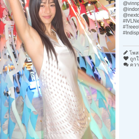
@vinnp
@indor
@nexto
#IVLNe
#Treeo
#Indis
โพสต
ถูกใ
ควา