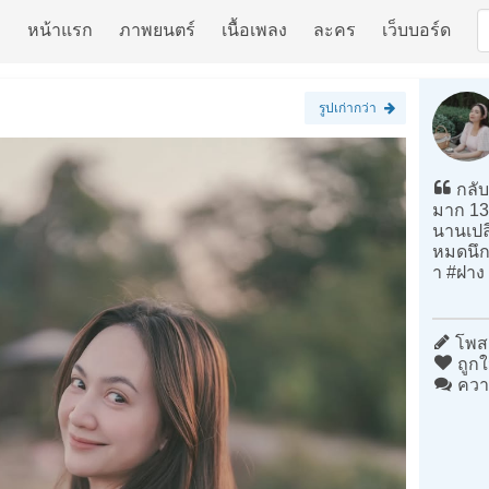
หน้าแรก
ภาพยนตร์
เนื้อเพลง
ละคร
เว็บบอร์ด
รูปเก่ากว่า
กลับ
มาก 13 
นานเปล
หมดนึกว
า #ฝาง
โพสต
ถูกใ
ควา