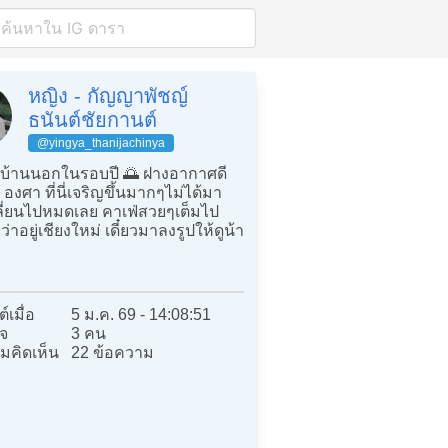
หญิง - กัญญาพัชญ์
ธนันต์ชัยกานต์
@yingya_thanijachinya
บ้านนอกในรอบปี 🌅 ฝางอากาศดี
องศา ที่นี่เจริญขึ้นมากๆไม่ได้มา
ี่ยนไปหมดเลย คาเฟ่สวยๆเต็มไป
่าอยู่เชียงใหม่ เดี๋ยวมาลงรูปให้ดูน้า
์เมื่อ
5 ม.ค. 69 - 14:08:51
จ
3 คน
มคิดเห็น
22 ข้อความ