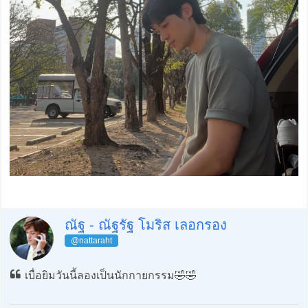
ณัฐ - ณัฐรัฐ โมริส เลอกรอง
@nattaraht
เบื่อยิมวันนี้ลองเป็นนักกายกรรม🤣🤣