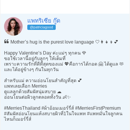
แพทริเซีย กู๊ด
@patriciagood
Mother’s hug is the purest love language 🤍👩‍👧‍👦💕
Happy Valentine’s Day ค่ะแม่ๆ ทุกคน 🌹
ขอใช้เวลานี้อยู่กับลูกๆ ให้เต็มที่
เพราะความรักที่ดีที่สุดของแม่ 💖คือการได้กอด 🤗 ได้ดูแล 🫶
และได้อยู่ข้างๆ กันในทุกวัน
สำหรับแม่ ความอ่อนโยนสำคัญที่สุด 💕
แพทเลยเลือก Merries
ดูแลลูกด้วยสัมผัสนุ่มสบาย ☁️
อ่อนโยนต่อผิวลูกตลอดทั้งวัน 👶✨
#MerriesThailand #ผ้าอ้อมเมอร์รี่ส์ #MerriesFirstPremium
#สัมผัสอ่อนโยนแห้งสบายผิวที่1ในใจแพท #แพทมั่นใจลูกคน
ไหนก็เมอร์รี่ส์