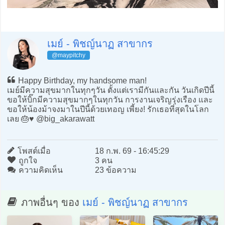
เมย์ - พิชญ์นาฏ สาขากร
@maypitchy
Happy Birthday, my handsome man!
เมย์มีความสุขมากในทุกๆวัน ตั้งแต่เรามีกันและกัน วันเกิดปีนี้
ขอให้บิ๊กมีความสุขมากๆในทุกวัน การงานเจริญรุ่งเรือง และ
ขอให้น้องม้าจงมาในปีนี้ด้วยเทอญ เพี้ยง! รักเธอที่สุดในโลก
เลย 🎂♥️ @big_akarawatt
โพสต์เมื่อ
18 ก.พ. 69 - 16:45:29
ถูกใจ
3 คน
ความคิดเห็น
23 ข้อความ
ภาพอื่นๆ ของ
เมย์ - พิชญ์นาฏ สาขากร