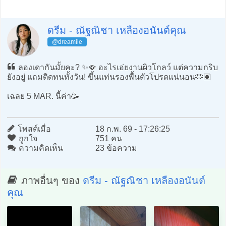
ดรีม - ณัฐณิชา เหลืองอนันต์คุณ
@dreamiie
ลองเดากันมั้ยคะ? ✨🪭 อะไรเอ่ยงานผิวโกลว์ แต่ความกริบ
ยังอยู่ แถมติดทนทั้งวัน! ขึ้นแท่นรองพื้นตัวโปรดแน่นอน🫶🏽
เฉลย 5 MAR. นี้ค่า🥳
โพสต์เมื่อ
18 ก.พ. 69 - 17:26:25
ถูกใจ
751 คน
ความคิดเห็น
23 ข้อความ
ภาพอื่นๆ ของ
ดรีม - ณัฐณิชา เหลืองอนันต์
คุณ