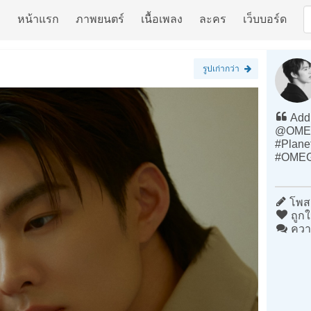
หน้าแรก
ภาพยนตร์
เนื้อเพลง
ละคร
เว็บบอร์ด
รูปเก่ากว่า
Addi
@OME
#Plan
#OMEG
โพสต
ถูกใ
ควา