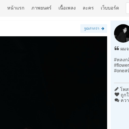
หน้าแรก
ภาพยนตร์
เนื้อเพลง
ละคร
เว็บบอร์ด
รูปเก่ากว่า
ผมจะ
#หลงกล
#flowe
#oneสน
โพสต
ถูกใ
ควา