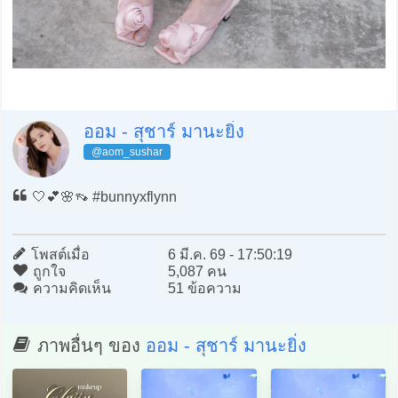
ออม - สุชาร์ มานะยิ่ง
@aom_sushar
🤍💕🌸👡 #bunnyxflynn
โพสต์เมื่อ
6 มี.ค. 69 - 17:50:19
ถูกใจ
5,087 คน
ความคิดเห็น
51 ข้อความ
ภาพอื่นๆ ของ
ออม - สุชาร์ มานะยิ่ง