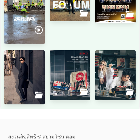
สงวนลิขสิทธิ์ © สยามโซน.คอม