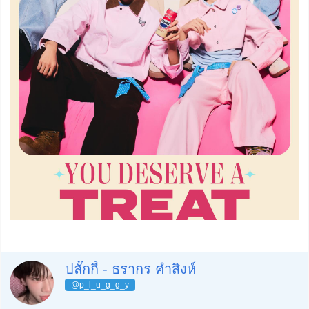
ปลั๊กกี้ - ธรากร คำสิงห์
@p_l_u_g_g_y