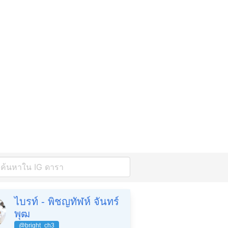
ไบรท์ - พิชญทัฬห์ จันทร์
พุฒ
@bright_ch3