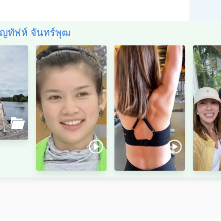
ชญทัฬห์ จันทร์พุฒ