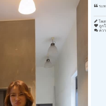
ระหว
โพสต
ถูกใ
ควา