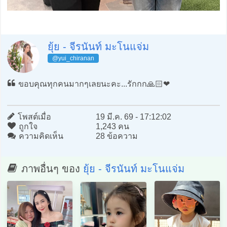
ยุ้ย - จีรนันท์ มะโนแจ่ม
@yui_chiranan
ขอบคุณทุกคนมากๆเลยนะคะ...รักกก🙏🏻❤️
โพสต์เมื่อ
19 มี.ค. 69 - 17:12:02
ถูกใจ
1,243 คน
ความคิดเห็น
28 ข้อความ
ภาพอื่นๆ ของ
ยุ้ย - จีรนันท์ มะโนแจ่ม