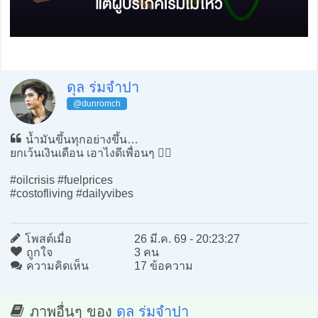
ดุล ร่มจำปา
@dunromch
น้ำมันขึ้นทุกอย่างขึ้น…
ยกเว้นเงินเดือน เอาไงดีเพื่อนๆ 😮‍💨
#oilcrisis #fuelprices
#costofliving #dailyvibes
โพสต์เมื่อ
26 มี.ค. 69 - 20:23:27
ถูกใจ
3 คน
ความคิดเห็น
17 ข้อความ
ภาพอื่นๆ ของ
ดุล ร่มจำปา