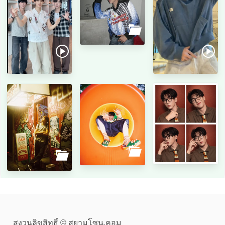
สงวนลิขสิทธิ์ © สยามโซน.คอม