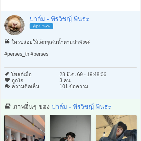
ปาล์ม - พีรวิชญ์ พินธะ
@palmww
ใครปล่อยให้เด็กๆเล่นน้ำตามลำพัง😬
#perses_th #perses
โพสต์เมื่อ
28 มี.ค. 69 - 19:48:06
ถูกใจ
3 คน
ความคิดเห็น
101 ข้อความ
ภาพอื่นๆ ของ
ปาล์ม - พีรวิชญ์ พินธะ