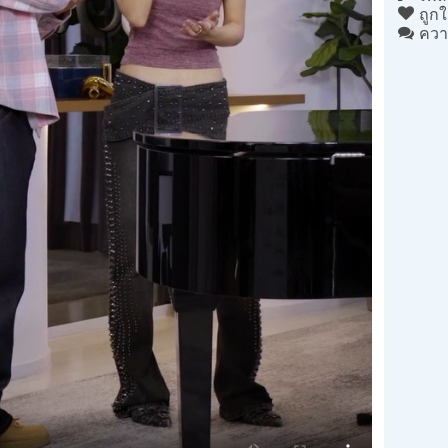
ถูกใ
ควา