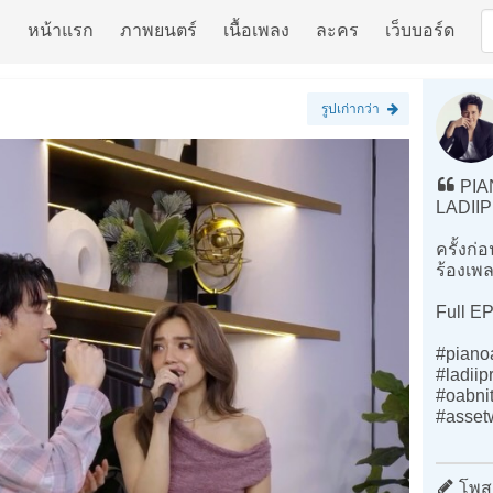
หน้าแรก
ภาพยนตร์
เนื้อเพลง
ละคร
เว็บบอร์ด
รูปเก่ากว่า
PIA
LADII
ครั้งก่อ
ร้องเพล
Full EP
#piano
#ladiip
#oabnit
#asset
โพสต