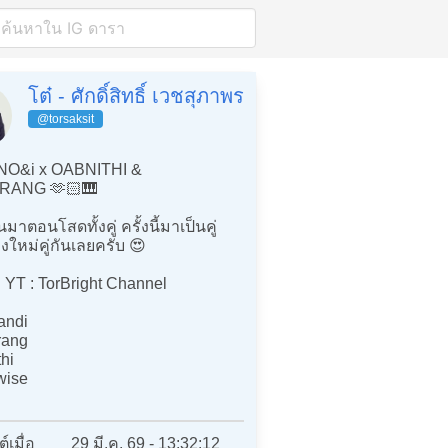
โต๋ - ศักดิ์สิทธิ์ เวชสุภาพร
@torsaksit
NO&i x OABNITHI &
PRANG 🫶🏻🎹
นมาตอนโสดทั้งคู่ ครั้งนี้มาเป็นคู่
งใหม่คู่กันเลยครับ 😍
 YT : TorBright Channel
andi
rang
hi
wise
์เมื่อ
29 มี.ค. 69 - 13:32:12