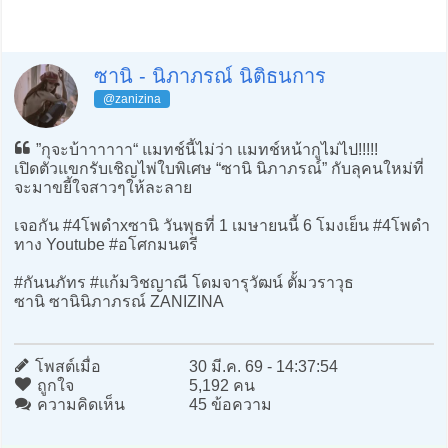
ซานิ - นิภาภรณ์ นิติธนการ
@zanizina
”กุจะบ้าาาาาา“ แมทช์นี้ไม่ว่า แมทช์หน้ากูไม่ไป!!!!!
เปิดตัวแขกรับเชิญไพ่ใบพิเศษ “ซานิ นิภาภรณ์” กับลุคนใหม่ที่
จะมาขยี้ใจสาวๆให้ละลาย
เจอกัน #4โพดําxซานิ วันพุธที่ 1 เมษายนนี้ 6 โมงเย็น #4โพดำ
ทาง Youtube #อโศกมนตรี
#กันนภัทร #แก้มวิชญาณี โดมจารุวัฒน์ ตั้มวราวุธ
ซานิ ซานินิภาภรณ์ ZANIZINA
โพสต์เมื่อ
30 มี.ค. 69 - 14:37:54
ถูกใจ
5,192 คน
ความคิดเห็น
45 ข้อความ