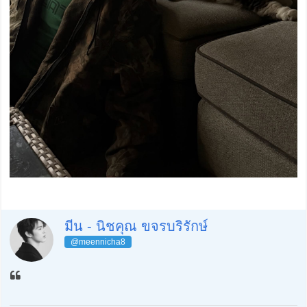
มีน - นิชคุณ ขจรบริรักษ์
@meennicha8