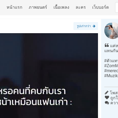
หน้าแรก
ภาพยนตร์
เนื้อเพลง
ละคร
เว็บบอร์ด
รูปเก่ากว่า
แค่ห
แทนกัน
#ตัวแ
#ZomM
#merec
#Muzi
โพสต
ถูกใ
ควา