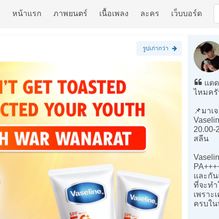
หน้าแรก
ภาพยนตร์
เนื้อเพลง
ละคร
เว็บบอร์ด
รูปเก่ากว่า
แดดร
ไหมครั
📌มาเจอ
Vaselin
20.00-
สลีน
Vaseli
PA++++
และกัน
ที่จะท
เพราะเค
ครบใน