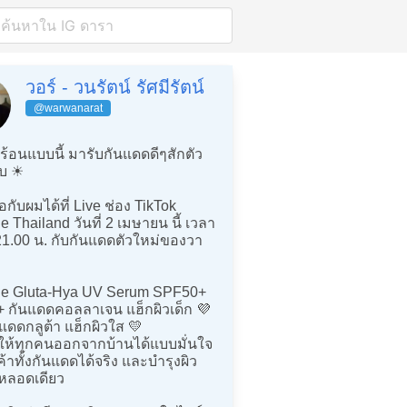
วอร์ - วนรัตน์ รัศมีรัตน์
@warwanarat
้อนแบบนี้ มารับกันแดดดีๆสักตัว
บ ☀️
กับผมได้ที่ Live ช่อง TikTok
e Thailand วันที่ 2 เมษายน นี้ เวลา
21.00 น. กับกันแดดตัวใหม่ของวา
ne Gluta-Hya UV Serum SPF50+
 กันแดดคอลลาเจน แฮ็กผิวเด็ก 💜
แดดกลูต้า แฮ็กผิวใส 💛
ำให้ทุกคนออกจากบ้านได้แบบมั่นใจ
้าทั้งกันแดดได้จริง และบำรุงผิว
หลอดเดียว