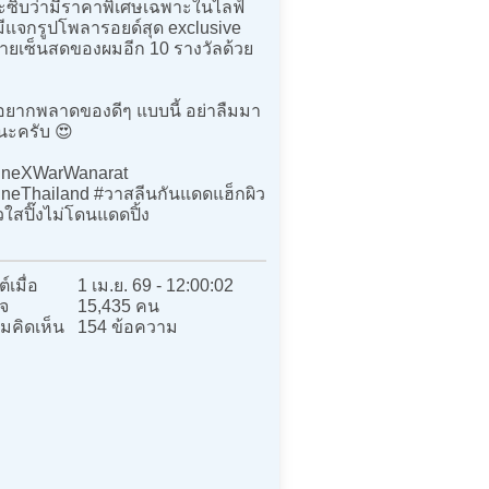
ซิบว่ามีราคาพิเศษเฉพาะในไลฟ์
มีแจกรูปโพลารอยด์สุด exclusive
ายเซ็นสดของผมอีก 10 รางวัลด้วย
อยากพลาดของดีๆ แบบนี้ อย่าลืมมา
 นะครับ 😍
ineXWarWanarat
ineThailand #วาสลีนกันแดดแฮ็กผิว
ิวใสปิ๊งไม่โดนแดดปิ้ง
์เมื่อ
1 เม.ย. 69 - 12:00:02
จ
15,435 คน
มคิดเห็น
154 ข้อความ