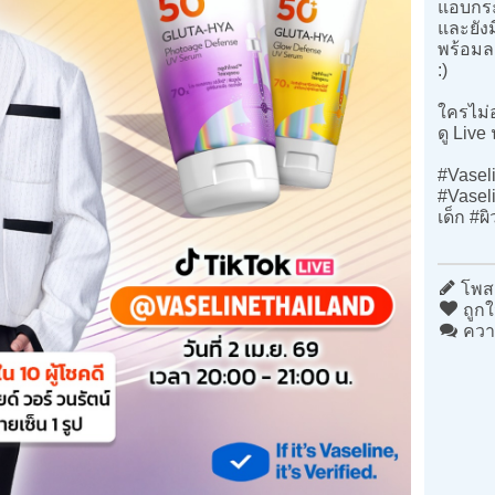
แอบกระ
และยัง
พร้อมล
:)
ใครไม่
ดู Live
#Vasel
#Vasel
เด็ก #ผ
โพสต
ถูกใ
ควา