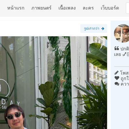
หน้าแรก
ภาพยนตร์
เนื้อเพลง
ละคร
เว็บบอร์ด
รูปเก่ากว่า
ปกติ
เลย 💅🏻
โพสต
ถูกใ
ควา