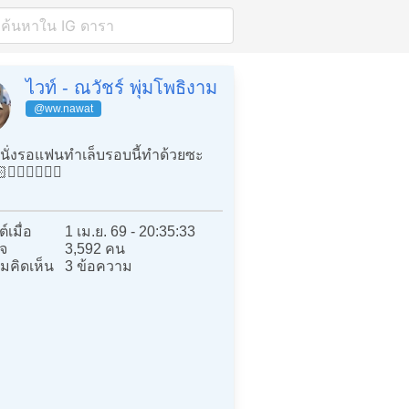
ไวท์ - ณวัชร์ พุ่มโพธิงาม
@ww.nawat
นั่งรอแฟนทำเล็บรอบนี้ทำด้วยซะ
🏻‍❤️‍💋‍👨🏻
์เมื่อ
1 เม.ย. 69 - 20:35:33
จ
3,592 คน
มคิดเห็น
3 ข้อความ