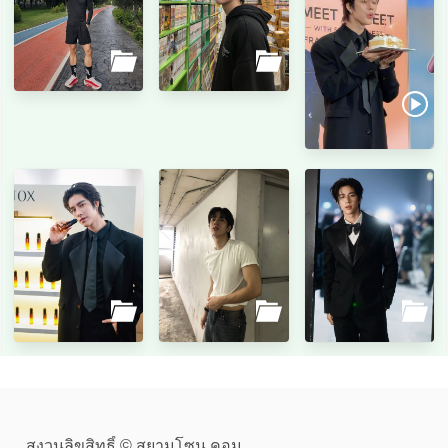
สงวนลิขสิทธิ์ © สยามโซน.คอม