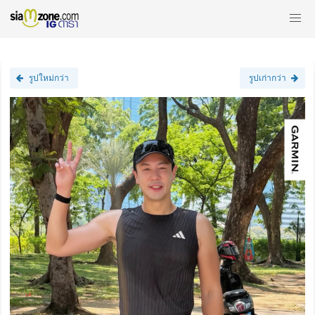
รูปใหม่กว่า
รูปเก่ากว่า