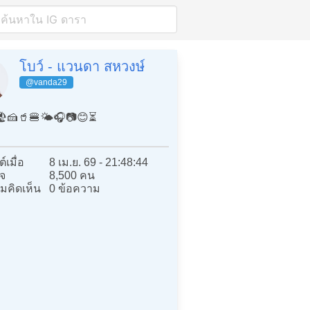
โบว์ - แวนดา สหวงษ์
@vanda29
🏖️🍰🥤🍔🌤️🎧📷😊⏳
์เมื่อ
8 เม.ย. 69 - 21:48:44
จ
8,500 คน
มคิดเห็น
0 ข้อความ