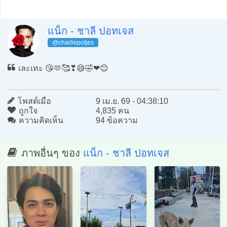
แน็ก - ชาลี ปอทเจส
@charliepotjes
เละเทะ 😘🫶🥰❣️😅🤣❤️😊
โพสต์เมื่อ
9 เม.ย. 69 - 04:38:10
ถูกใจ
4,835 คน
ความคิดเห็น
94 ข้อความ
ภาพอื่นๆ ของ
แน็ก - ชาลี ปอทเจส