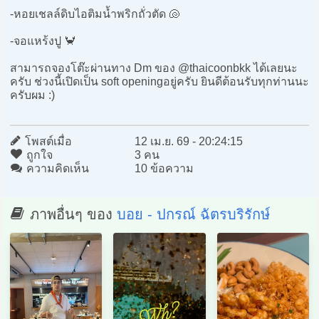
-หอยเชลล์ดิบไอติมน้ำพริกถั่วตัด 🐚
-จอแหร้งปู 🦀
สามารถจองโต๊ะผ่านทาง Dm ของ @thaicoonbkk ได้เลยนะ
ครับ ช่วงนี้เปิดเป็น soft openingอยู่ครับ ยินดีต้อนรับทุกท่านนะ
ครับผม :)
โพสต์เมื่อ
12 เม.ย. 69 - 20:24:15
ถูกใจ
3 คน
ความคิดเห็น
10 ข้อความ
ภาพอื่นๆ ของ
บอย - ปกรณ์ ฉัตรบริรักษ์