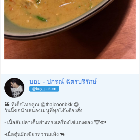
บอย - ปกรณ์ ฉัตรบริรักษ์
@boy_pakorn
ทีเด็ดไทยคูณ @thaicoonbkk 😋
วันนี้ขอนำเสนอ4เมนูที่ทุกโต๊ะต้องสั่ง
- เนื้อสับปลาเค็มย่างทรงเครื่องไข่แดงดอง 🐮🐟
-เนื้อตุ๋นผัดเขียวหวานแห้ง 🐄