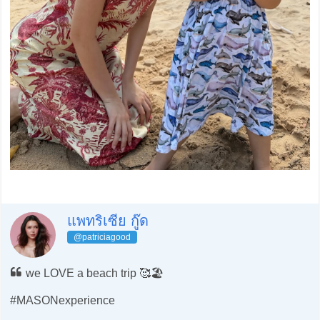
แพทริเซีย กู๊ด
@patriciagood
we LOVE a beach trip 🥰🏖️
#MASONexperience