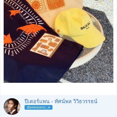
ปีเตอร์แพน - ทัศน์พล วิวิธวรรธน์
@peterpanzz_w