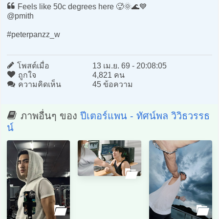
Feels like 50c degrees here 🥵🌞🌊💙
@pmith
#peterpanzz_w
โพสต์เมื่อ
13 เม.ย. 69 - 20:08:05
ถูกใจ
4,821 คน
ความคิดเห็น
45 ข้อความ
ภาพอื่นๆ ของ
ปีเตอร์แพน - ทัศน์พล วิวิธวรรธ
น์