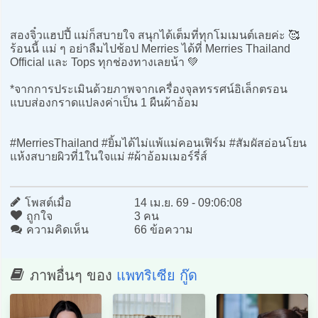
สองจิ๋วแฮปปี้ แม่ก็สบายใจ สนุกได้เต็มที่ทุกโมเมนต์เลยค่ะ 🥰
ร้อนนี้ แม่ ๆ อย่าลืมไปช้อป Merries ได้ที่ Merries Thailand
Official และ Tops ทุกช่องทางเลยน้า 💚
*จากการประเมินด้วยภาพจากเครื่องจุลทรรศน์อิเล็กตรอน
แบบส่องกราดแปลงค่าเป็น 1 ผืนผ้าอ้อม
#MerriesThailand #ยิ้มได้ไม่แพ้แม่คอนเฟิร์ม #สัมผัสอ่อนโยน
แห้งสบายผิวที่1ในใจแม่ #ผ้าอ้อมเมอร์รี่ส์
โพสต์เมื่อ
14 เม.ย. 69 - 09:06:08
ถูกใจ
3 คน
ความคิดเห็น
66 ข้อความ
ภาพอื่นๆ ของ
แพทริเซีย กู๊ด