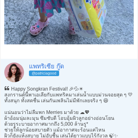
แพทริเซีย กู๊ด
@patriciagood
Happy Songkran Festival! 🎉💦☀️
สงกรานต์นี้พาเอเลียกับแพทริคมาเล่นน้ำแบบม่วนจอยสุด ๆ 💛
ทั้งสนุก ทั้งสดชื่น เล่นกันเพลินไม่มีพักเลยจริง ๆ 😆
แน่นอนว่าไม่ลืมพก Merries มาด้วย ☁️💖
ผ้าอ้อมนุ่มละมุน ซึมซับดี โอบอุ้มผิวลูกอย่างอ่อนโยน
ด้วยรูระบายอากาศมากถึง 5,000 ล้านรู*
ช่วยให้ลูกน้อยสบายตัว แม้อากาศจะร้อนแค่ไหน
ผิวก็ยังแห้งสบาย ไม่อับชื้น เล่นได้ยาวแบบไร้กังวล 🍃✨