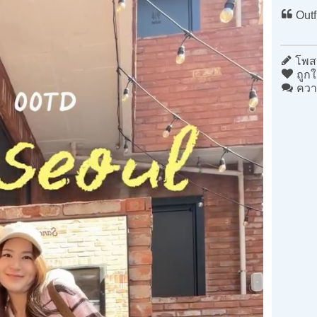
Outf
โพสต
ถูกใ
ควา