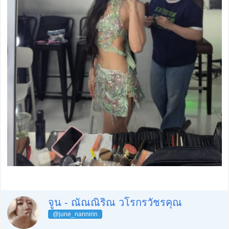
จูน - ณัณณิริณ วโรกรวัชรคุณ
@june_nannirin