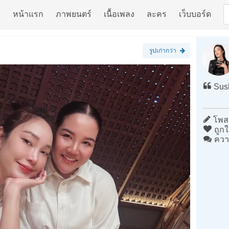
หน้าแรก
ภาพยนตร์
เนื้อเพลง
ละคร
เว็บบอร์ด
รูปเก่ากว่า
Sush
โพสต
ถูกใ
ควา