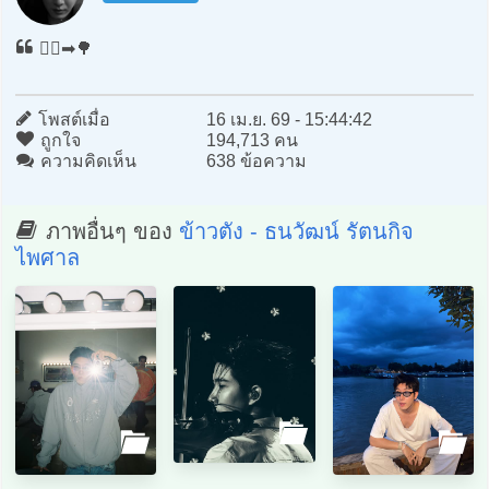
🏃‍♂️‍➡️🌳
โพสต์เมื่อ
16 เม.ย. 69 - 15:44:42
ถูกใจ
194,713 คน
ความคิดเห็น
638 ข้อความ
ภาพอื่นๆ ของ
ข้าวตัง - ธนวัฒน์ รัตนกิจ
ไพศาล