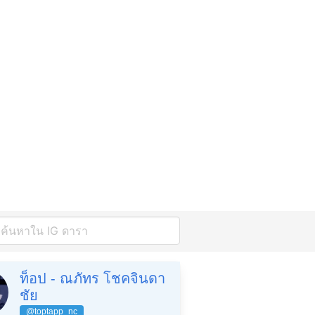
ท็อป - ณภัทร โชคจินดา
ชัย
@toptapp_nc