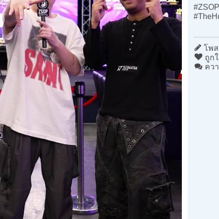
#ZSOP 
#TheHo
โพสต
ถูกใ
ควา