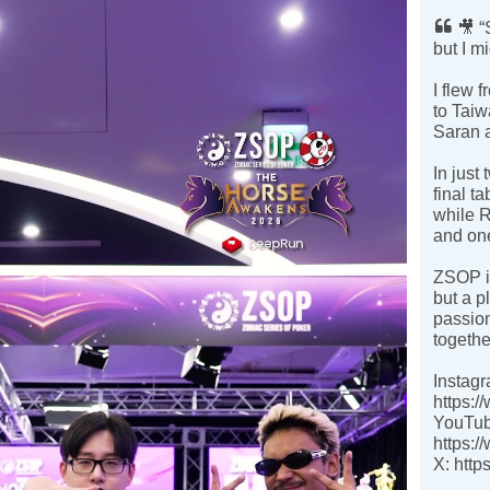
🎥 “
but I mi
I flew 
to Taiw
Saran a
In just
final ta
while R
and one
ZSOP is
but a 
passion
togethe
Instagr
https:
YouTub
https
X: http