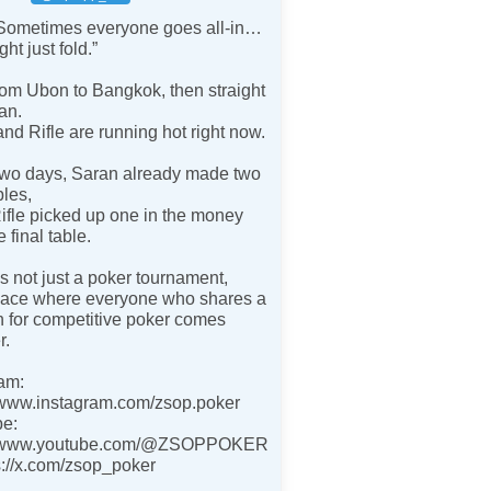
Sometimes everyone goes all-in…
ght just fold.”
from Ubon to Bangkok, then straight
an.
nd Rifle are running hot right now.
 two days, Saran already made two
bles,
ifle picked up one in the money
 final table.
 not just a poker tournament,
place where everyone who shares a
 for competitive poker comes
r.
am:
//www.instagram.com/zsop.poker
e:
://www.youtube.com/@ZSOPPOKER
s://x.com/zsop_poker