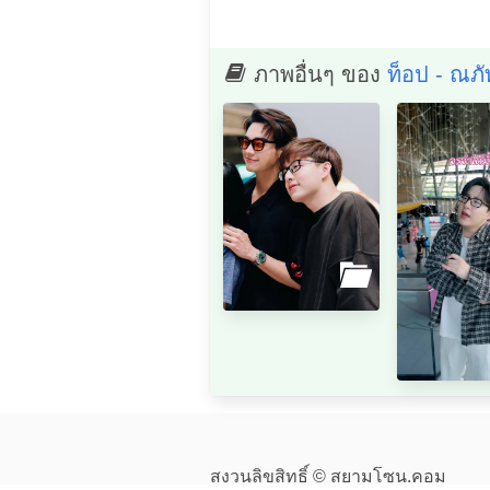
ภาพอื่นๆ ของ
ท็อป - ณภ
สงวนลิขสิทธิ์ © สยามโซน.คอม