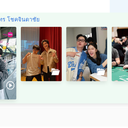
ัทร โชคจินดาชัย