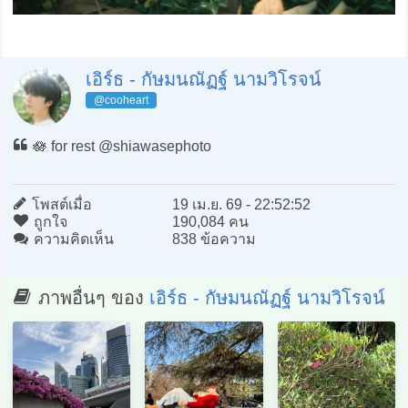
เอิร์ธ - กัษมนณัฏฐ์ นามวิโรจน์
@cooheart
🪷 for rest @shiawasephoto
โพสต์เมื่อ
19 เม.ย. 69 - 22:52:52
ถูกใจ
190,084 คน
ความคิดเห็น
838 ข้อความ
ภาพอื่นๆ ของ
เอิร์ธ - กัษมนณัฏฐ์ นามวิโรจน์