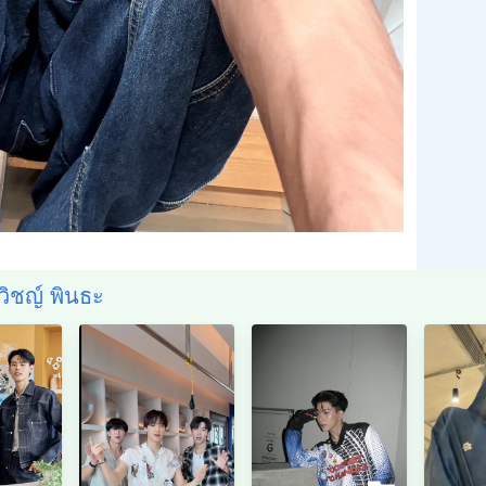
รวิชญ์ พินธะ