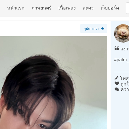
หน้าแรก
ภาพยนตร์
เนื้อเพลง
ละคร
เว็บบอร์ด
รูปเก่ากว่า
แงว
#palm_
โพสต
ถูกใ
ควา