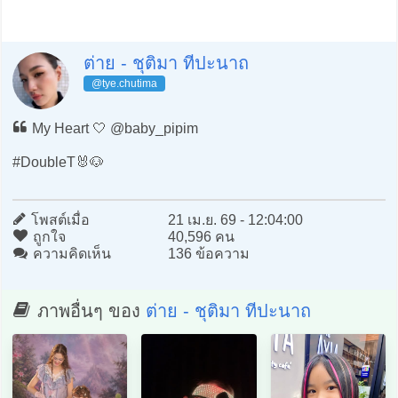
ต่าย - ชุติมา ทีปะนาถ
@tye.chutima
My Heart 🤍 @baby_pipim
#DoubleT🐰🐶
โพสต์เมื่อ
21 เม.ย. 69 - 12:04:00
ถูกใจ
40,596 คน
ความคิดเห็น
136 ข้อความ
ภาพอื่นๆ ของ
ต่าย - ชุติมา ทีปะนาถ