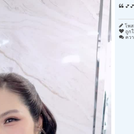
💕
โพสต
ถูกใ
ควา