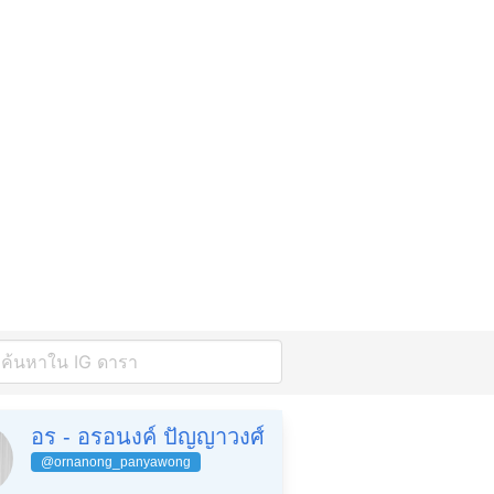
อร - อรอนงค์ ปัญญาวงศ์
@ornanong_panyawong