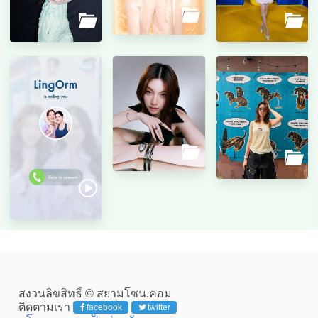
สงวนลิขสิทธิ์ © สยามโซน.คอม
ติดตามเรา
facebook
twitter