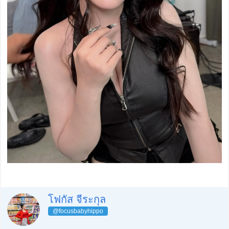
โฟกัส จีระกุล
@focusbabyhippo