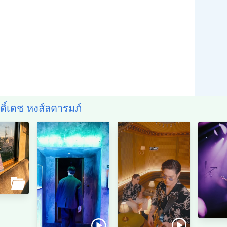
ิดิ์เดช หงส์ลดารมภ์