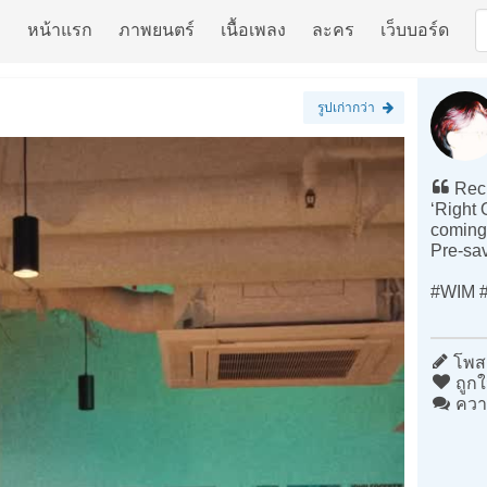
หน้าแรก
ภาพยนตร์
เนื้อเพลง
ละคร
เว็บบอร์ด
รูปเก่ากว่า
Reck
‘Right 
coming 
Pre-s
#WIM #
โพสต
ถูกใ
ควา