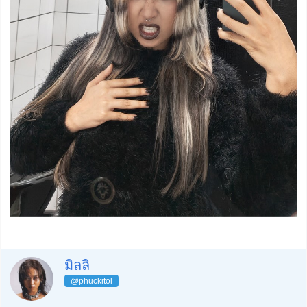
มิลลิ
@phuckitol