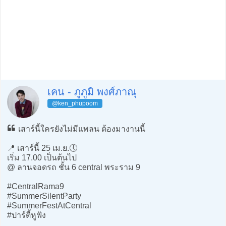
เคน - ภูภูมิ พงศ์ภาณุ
@ken_phupoom
เสาร์นี้ใครยังไม่มีแพลน ต้องมางานนี้
📍 เสาร์นี้ 25 เม.ย.🕔
เริ่ม 17.00 เป็นต้นไป
@ ลานจอดรถ ชั้น 6 central พระราม 9
#CentralRama9
#SummerSilentParty
#SummerFestAtCentral
#ปาร์ตี้หูฟัง