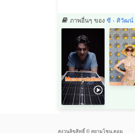
ภาพอื่นๆ ของ
ซี - ศิวัฒน
สงวนลิขสิทธิ์ © สยามโซน.คอม