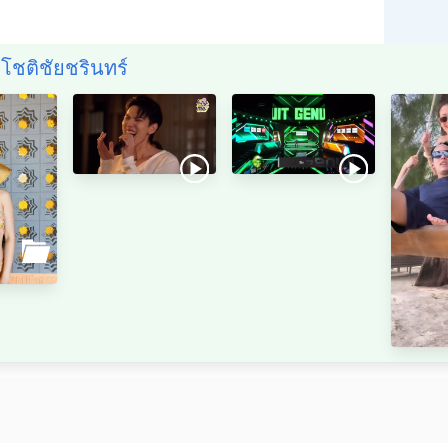
์ โชติชัยชรินทร์