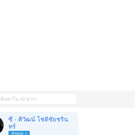
ซี - ศิวัฒน์ โชติชัยชริน
ทร์
@siwat_c