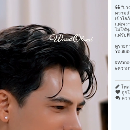
“บาง
ความสัม
เข้าใจก
แต่เพราะ
ไม่ใช่
แค่รับฟ
ดูรายกา
Youtub
#WandO
#ความร
โพสต
ถูกใ
ควา