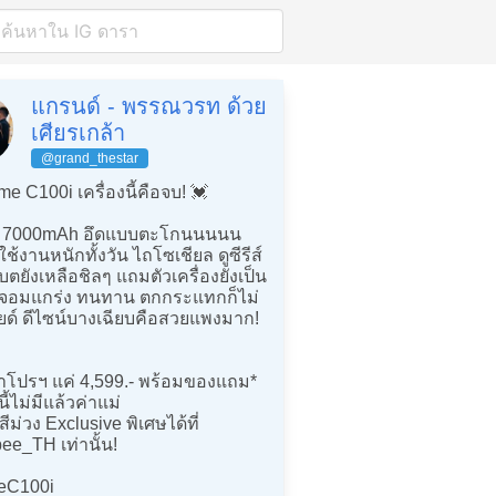
แกรนด์ - พรรณวรท ด้วย
เศียรเกล้า
@grand_thestar
me C100i เครื่องนี้คือจบ! 💓
ต 7000mAh อึดแบบตะโกนนนนน
ช้งานหนักทั้งวัน ไถโซเชียล ดูซีรีส์
ตยังเหลือชิลๆ แถมตัวเครื่องยังเป็น
อจอมแกร่ง ทนทาน ตกกระแทกก็ไม่
ยด์ ดีไซน์บางเฉียบคือสวยแพงมาก!
าโปรฯ แค่ 4,599.- พร้อมของแถม*
นี้ไม่มีแล้วค่าแม่
สีม่วง Exclusive พิเศษได้ที่
e_TH เท่านั้น!
eC100i