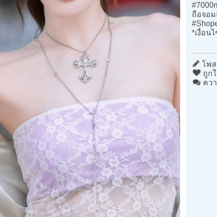
#7000m
ถือจอม
#Shop
*เงื่อน
โพสต
ถูกใ
ควา