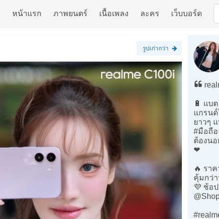
หน้าแรก
ภาพยนตร์
เนื้อเพลง
ละคร
เว็บบอร์ด
รูปเก่ากว่า
real
🔋 แบ
แกรนด์ใ
ยาวๆ แบ
#มือถื
ต้องนอ
❤️
🔥 ราค
คุ้มกว่า
💜 ช้อป
@Shope
#realm