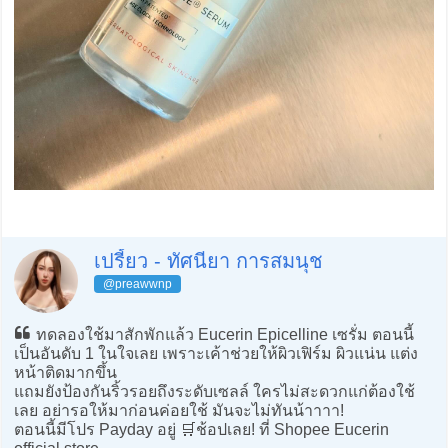
เปรี้ยว - ทัศนียา การสมนุช
@preawwnp
ทดลองใช้มาสักพักแล้ว Eucerin Epicelline เซรั่ม ตอนนี้
เป็นอันดับ 1 ในใจเลย เพราะเค้าช่วยให้ผิวเฟิร์ม ผิวแน่น แต่ง
หน้าติดมากขึ้น
แถมยังป้องกันริ้วรอยถึงระดับเซลล์ ใครไม่สะดวกแก่ต้องใช้
เลย อย่ารอให้มาก่อนค่อยใช้ มันจะไม่ทันน้าาาา!
ตอนนี้มีโปร Payday อยู่ 🛒ช้อปเลย! ที่ Shopee Eucerin