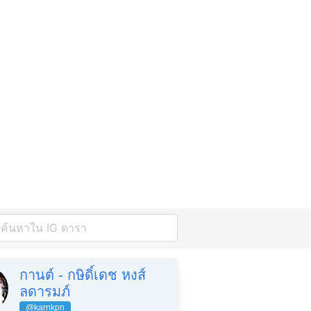
กานต์ - กษิดิ์เดช หงส์
ลดารมภ์
@karnkpn