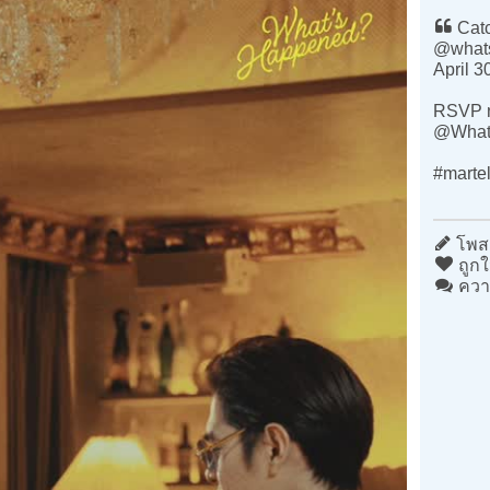
Catc
@what
April 3
RSVP n
@What
#martell
โพสต
ถูกใ
ควา