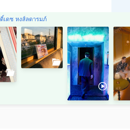
ิดิ์เดช หงส์ลดารมภ์