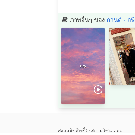
ภาพอื่นๆ ของ
กานต์ - กษ
สงวนลิขสิทธิ์ © สยามโซน.คอม