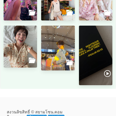
สงวนลิขสิทธิ์ © สยามโซน.คอม