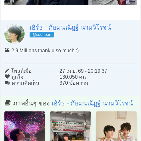
เอิร์ธ - กัษมนณัฏฐ์ นามวิโรจน์
@cooheart
2.9 Millions thank u so much :)
โพสต์เมื่อ
27 เม.ย. 69 - 20:19:37
ถูกใจ
130,050 คน
ความคิดเห็น
370 ข้อความ
ภาพอื่นๆ ของ
เอิร์ธ - กัษมนณัฏฐ์ นามวิโรจน์