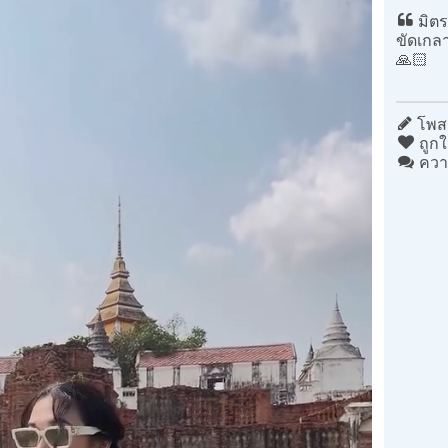
มิตร
ขัดเกล
🙏🏻
โพสต
ถูกใ
ควา